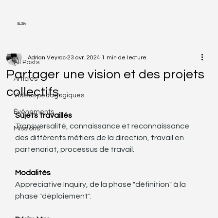
ELGIA
All Posts
Adrian Veyrac
23 avr. 2024
1 min de lecture
All Posts
Partager une vision et des projets
Articles
collectifs.
Vidéos pédagogiques
Évênements
Sujets travaillés
Transversalité, connaissance et reconnaissance 
Missions
des différents métiers de la direction, travail en 
partenariat, processus de travail.
Modalités
Appreciative Inquiry, de la phase "définition" à la 
phase "déploiement".