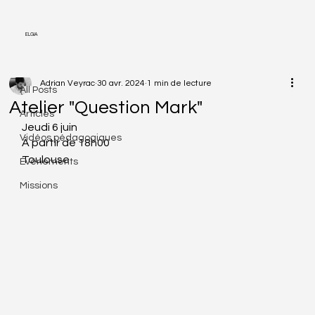
ELGIA
All Posts
Adrian Veyrac
30 avr. 2024
1 min de lecture
All Posts
Atelier "Question Mark"
Articles
Jeudi 6 juin
Vidéos pédagogiques
À partir de 18h00
Toulouse
Évênements
Missions